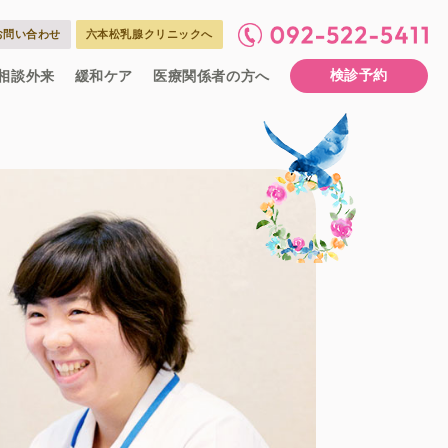
お問い合わせ
六本松乳腺クリニックへ
検診予約
相談外来
緩和ケア
医療関係者の方へ
ーム
談
ただくもの
いて
検診を受けられる患者さまへ
がん診断のためのその他の検診
ついて
流れについて
グラフィ検査について
コー(乳房超音波)検査について
介
当表
連携相談室のご紹介
専門外来への紹介手順
ケア依頼事前情報書
部理念
部長あいさつ
のタイムスケジュール
職員からのメッセージ
シャリスト看護師の紹介
長からのメッセージ
職種
乳腺・乳がん診療にあたっての方針
診療のご案内
乳がんトータルケア
医師紹介
外来担当表
診療内容
予約の流れ
外来受診当日の流れ
リンパ浮腫Q&A
お部屋のご案内
入院生活に関すること
持ってくるもの
面会について
ン外来
来
伝相談外来のご案内
来担当医より
緩和ケアについて
外来について
入院について
医療連携室
看護部紹介
採用情報