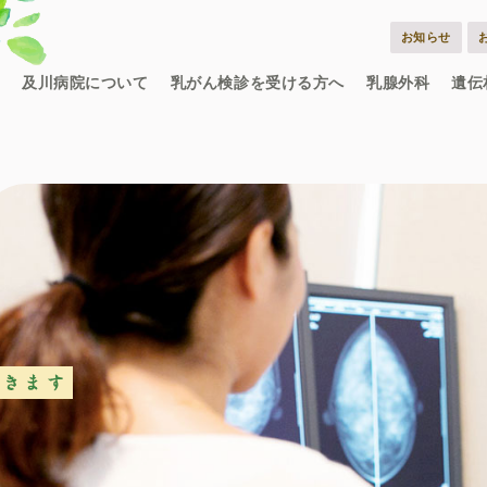
お知らせ
及川病院について
乳がん検診を受ける方へ
乳腺外科
遺伝
基本理念
ごあいさつ
病院概要
アクセス
施設のご案内
病院食へのこだわり
担当医師一覧
参加臨床試験
乳癌手術症例数
日本医療機能評価機構とは
機能評価認定内容
評価結果
緩和ケアとは
緩和ケア医療チ
緩和ケアのご相
緩和ケアQ&A
担当医
診療内容
外来日
入院までの流れ
入院時に準備い
入院費について
面会について
外出・外泊につ
お部屋のご案内
年間イベント
乳がん
早期乳
料金に
検査の
マンモ
乳腺エ
医師紹
外来担
医療
乳腺
緩和
看護
看護
1日
先輩
スペ
各師
募集
病院のご紹介
病院案内
認定病院
年間活動
院内感染対策に関する取組事項
患者さまの権利と義務
個人情報保護方針
乳がん検診
自己検診の方法
検査の流れ
無料クーポン券をお持ちの方
乳がん検診Q&A
担当医師一覧
乳腺に関する情報サイトBC Tube
乳腺外科
症状と病名
担当医師一覧
セカンドオピニオ
リンパ浮腫ケア外
入院について
遺
外